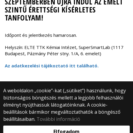
SZEPTEMBERBEN ÚJRA INDUL AZ EMELT
SZINTŰ ÉRETTSÉGI KÍSÉRLETES
TANFOLYAM!
Időpont és jelentkezés hamarosan.
Helyszín: ELTE TTK Kémiai Intézet, SuperSmartLab (1117
Budapest, Pázmány Péter stny. 1/A, 6. emelet)
Az adatkezelési tájékoztató itt található.
A weboldalon „cookie”-kat („sütiket”) használunk, hogy
biztonságos böngészés mellett a legjobb felhasználói
© 2025 Eötvös Loránd Tudományegyetem
élményt nyújthassuk látogatóinknak. A cookie-
Minden jog fenntartva.
beállítások bármikor megváltoztathatók a böngésző
1053 Budapest, Egyetem tér 1–3.
Központi telefonszám: +36 1 411 6500
beállításaiban.
További információ
Webfejlesztés:
Elfogadom